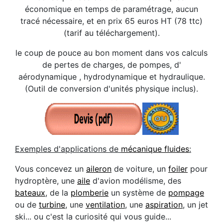
économique en temps de paramétrage, aucun
tracé nécessaire, et en prix 65 euros HT (78 ttc)
(tarif au téléchargement).
le coup de pouce au bon moment dans vos calculs
de pertes de charges, de pompes, d'
aérodynamique , hydrodynamique et hydraulique.
(Outil de conversion d'unités physique inclus).
Exemples d'applications de
mécanique fluides
:
Vous concevez un
aileron
de voiture, un
foiler
pour
hydroptère, une
aile
d'avion modélisme, des
bateaux
, de la
plomberie
un système de
pompage
ou de
turbine
, une
ventilation
, une
aspiration
, un jet
ski... ou c'est la curiosité qui vous guide...